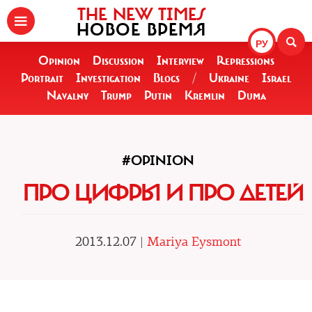
THE NEW TIMES
НОВОЕ ВРЕМЯ
РУ
Opinion
Discussion
Interview
Repressions
Portrait
Investigation
Blogs
/
Ukraine
Israel
Navalny
Trump
Putin
Kremlin
Duma
#OPINION
ПРО ЦИФРЫ И ПРО ДЕТЕЙ
2013.12.07 |
Mariya Eysmont