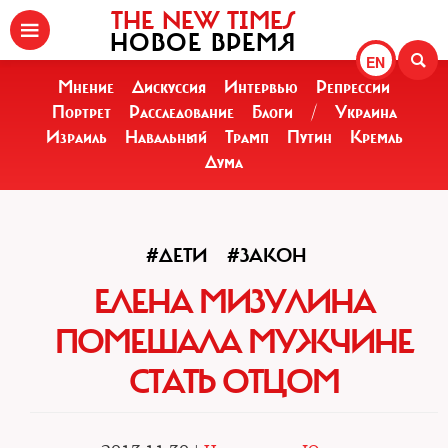
THE NEW TIMES
НОВОЕ ВРЕМЯ
EN
Мнение
Дискуссия
Интервью
Репрессии
Портрет
Расследование
Блоги
/
Украина
Израиль
Навальный
Трамп
Путин
Кремль
Дума
#ДЕТИ
#ЗАКОН
ЕЛЕНА МИЗУЛИНА
ПОМЕШАЛА МУЖЧИНЕ
СТАТЬ ОТЦОМ