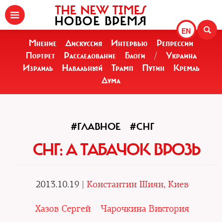
THE NEW TIMES
НОВОЕ ВРЕМЯ
EN
Мнение
Дискуссия
Интервью
Репрессии
Портрет
Расследование
Блоги
/
Украина
Израиль
Навальный
Трамп
Путин
Кремль
Дума
#ГЛАВНОЕ
#СНГ
СНГ: А ТАБАЧОК ВРОЗЬ
2013.10.19 |
Константин Шиян, Киев
Хазов Сергей
Чарочкина Виктория