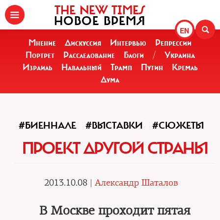
THE NEW TIMES
НОВОЕ ВРЕМЯ
EN
Мнение
Дискуссия
Интервью
Репрессии
Портрет
Расследование
Блоги
/
Украина
Израиль
Навальный
Трамп
Путин
Кремль
Дума
#БИЕННАЛЕ
#ВЫСТАВКИ
#СЮЖЕТЫ
ПРОЕКТ ДРУГОЙ СТРАНЫ
2013.10.08 |
Александр Шаталов
В Москве проходит пятая