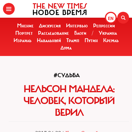
THE NEW TIMES
НОВОЕ ВРЕМЯ
EN
Мнение
Дискуссия
Интервью
Репрессии
Портрет
Расследование
Блоги
/
Украина
Израиль
Навальный
Трамп
Путин
Кремль
Дума
#СУДЬБА
НЕЛЬСОН МАНДЕЛА:
ЧЕЛОВЕК, КОТОРЫЙ
ВЕРИЛ