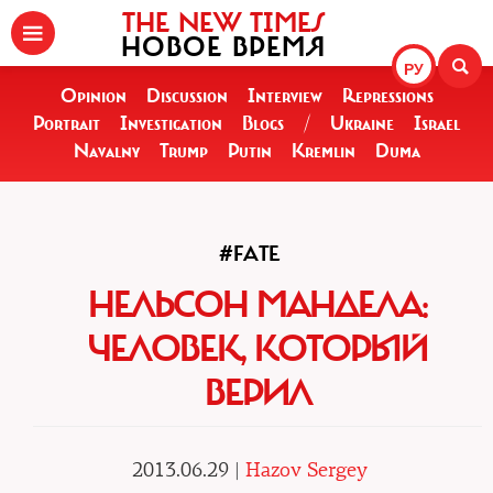
THE NEW TIMES
НОВОЕ ВРЕМЯ
РУ
Opinion
Discussion
Interview
Repressions
Portrait
Investigation
Blogs
/
Ukraine
Israel
Navalny
Trump
Putin
Kremlin
Duma
#FATE
НЕЛЬСОН МАНДЕЛА:
ЧЕЛОВЕК, КОТОРЫЙ
ВЕРИЛ
2013.06.29 |
Hazov Sergey