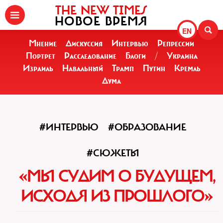
THE NEW TIMES
НОВОЕ ВРЕМЯ
EN
Мнение
Дискуссия
Интервью
Репрессии
Портрет
Расследование
Блоги
/
Украина
Израиль
Навальный
Трамп
Путин
Кремль
Дума
#ИНТЕРВЬЮ
#ОБРАЗОВАНИЕ
#СЮЖЕТЫ
«МЫ СУДИМ О БУДУЩЕМ,
ИСХОДЯ ИЗ ПРОШЛОГО»