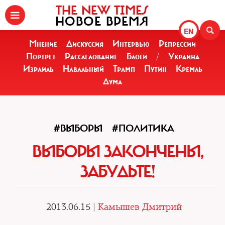
THE NEW TIMES
НОВОЕ ВРЕМЯ
EN
Мнение
Дискуссия
Интервью
Репрессии
Портрет
Расследование
Блоги
/
Украина
Израиль
Навальный
Трамп
Путин
Кремль
Дума
#ВЫБОРЫ
#ПОЛИТИКА
ВЫБОРЫ ЗАКОНЧЕНЫ,
ЗАБУДЬТЕ!
2013.06.15 |
Камышев Дмитрий