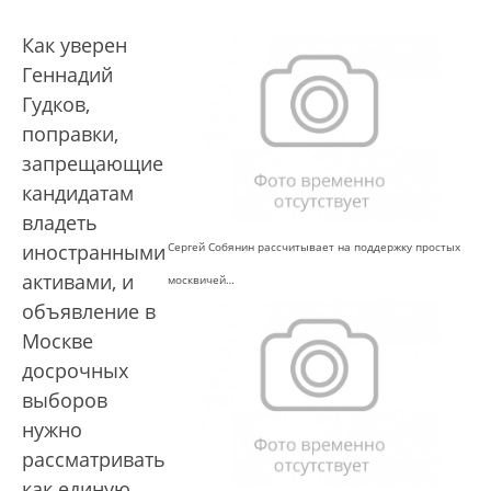
Как уверен
Геннадий
Гудков,
поправки,
запрещающие
кандидатам
владеть
Сергей Собянин рассчитывает на поддержку простых
иностранными
активами, и
москвичей…
объявление в
Москве
досрочных
выборов
нужно
рассматривать
как единую