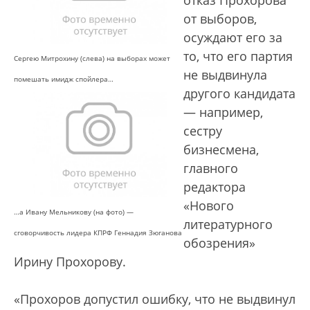
отказ Прохорова
от выборов,
осуждают его за
то, что его партия
Сергею Митрохину (слева) на выборах может
не выдвинула
помешать имидж спойлера…
другого кандидата
— например,
сестру
бизнесмена,
главного
редактора
«Нового
…а Ивану Мельникову (на фото) —
литературного
сговорчивость лидера КПРФ Геннадия Зюганова
обозрения»
Ирину Прохорову.
«Прохоров допустил ошибку, что не выдвинул