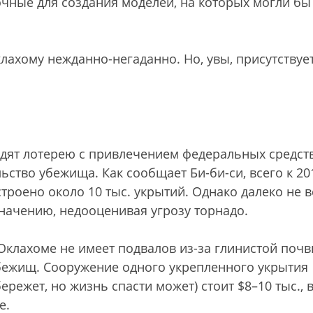
очные для создания моделей, на которых могли бы
клахому нежданно-негаданно. Но, увы, присутствуе
одят лотерею с привлечением федеральных средст
ьство убежища. Как сообщает Би-би-си, всего к 20
троено около 10 тыс. укрытий. Однако далеко не в
ачению, недооценивая угрозу торнадо.
клахоме не имеет подвалов из-за глинистой почв
убежищ. Сооружение одного укрепленного укрытия
режет, но жизнь спасти может) стоит $8–10 тыс., 
е.