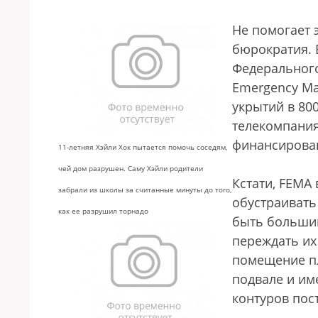
Не помогает 
бюрократия. 
Федерального
Emergency Ma
укрытий в 80
телекомпания
финансирова
11-летняя Хэйли Хок пытается помочь соседям,
чей дом разрушен. Саму Хэйли родители
Кстати, FEMA
забрали из школы за считанные минуты до того,
обустраивать
как ее разрушил торнадо
быть большим
переждать их
помещение пл
подвале и им
контуров пос