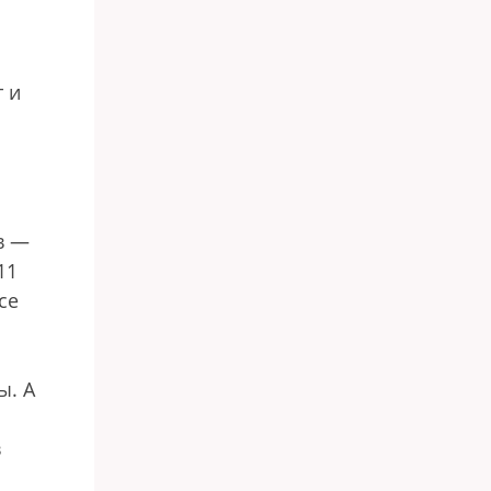
т и
в —
11
се
ы. А
в