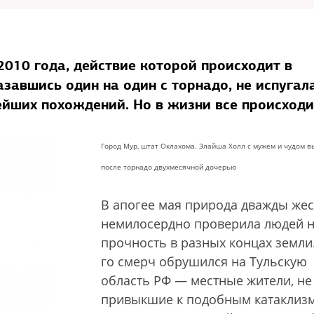
010 года, действие которой происходит в
азавшись один на один с торнадо, не испугал
ейших похождений. Но в жизни все происходи
Город Мур, штат Оклахома. Элайша Холл с мужем и чудом 
после торнадо двухмесячной дочерью
В апогее мая природа дважды жес
немилосердно проверила людей 
прочность в разных концах земли.
го смерч обрушился на Тульскую
область РФ — местные жители, не
привыкшие к подобным катаклиз