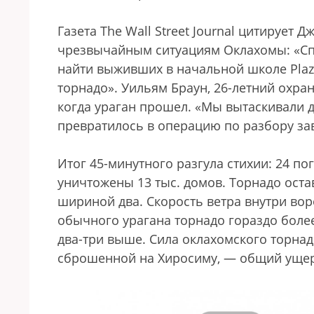
Газета The Wall Street Journal цитирует
чрезвычайным ситуациям Оклахомы: «Сп
найти выживших в начальной школе Plaz
торнадо». Уильям Браун, 26-летний охран
когда ураган прошел. «Мы вытаскивали 
превратилось в операцию по разбору зав
Итог 45-минутного разгула стихии: 24 п
уничтожены 13 тыс. домов. Торнадо ост
шириной два. Скорость ветра внутри вор
обычного урагана торнадо гораздо более
два-три выше. Сила оклахомского торнад
сброшенной на Хиросиму, — общий ущер