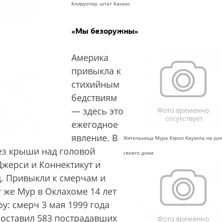
Клируотер, штат Канзас
«Мы безоружны»
Америка
привыкла к
стихийным
бедствиям
— здесь это
ежегодное
явление. В
Жительница Мура Кэрол Кауэкла на ру
без крыши над головой
своего дома
жерси и Коннектикут и
. Привыкли к смерчам и
 же Мур в Оклахоме 14 лет
у: смерч 3 мая 1999 года
, оставил 583 пострадавших