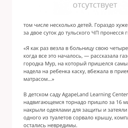
том числе несколько детей. Гораздо ху
за двое суток до тульского ЧП пронесся 
«Я как раз везла в больницу свою четыр
когда все это началось, — рассказала га
городка Мур, на который пришелся самый
надела на ребенка каску, вбежала в при
матрасом…»
В детском саду AgapeLand Learning Cente
надвигающемся торнадо пришло за 16 мин
накрыли одеялами для защиты и затеяли
одного из туалетов сорвало крышу, комп
остались невредимы.