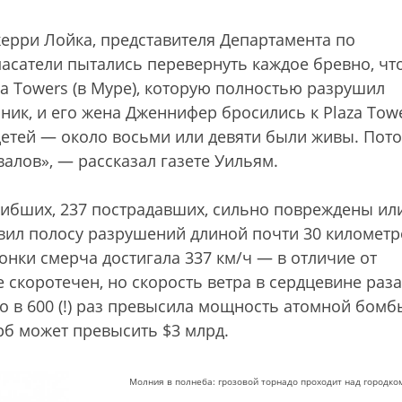
 Джерри Лойка, представителя Департамента по
асатели пытались перевернуть каждое бревно, чт
a Towers (в Муре), которую полностью разрушил
ник, и его жена Дженнифер бросились к Plaza Towe
детей — около восьми или девяти были живы. Пото
алов», — рассказал газете Уильям.
огибших, 237 пострадавших, сильно повреждены ил
авил полосу разрушений длиной почти 30 километр
онки смерча достигала 337 км/ч — в отличие от
 скоротечен, но скорость ветра в сердцевине раза
о в 600 (!) раз превысила мощность атомной бомб
б может превысить $3 млрд.
Молния в полнеба: грозовой торнадо проходит над городко