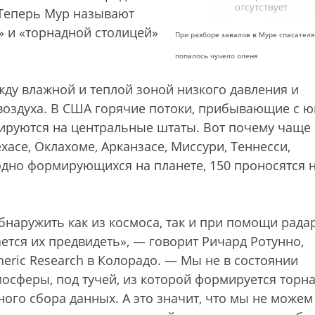
 Теперь Мур называют
 и «торнадной столицей»
При разборе завалов в Муре спасател
попалось чучело оленя
жду влажной и теплой зоной низкого давления и
оздуха. В США горячие потоки, прибывающие с ю
цируются на центральные штаты. Вот почему чаще
хасе, Оклахоме, Арканзасе, Миссури, Теннесси,
одно формирующихся на планете, 150 проносятся 
бнаружить как из космоса, так и при помощи рада
ется их предвидеть», — говорит Ричард Ротунно,
pheric Research в Колорадо. — Мы не в состоянии
мосферы, под тучей, из которой формируется торна
ного сбора данных. А это значит, что мы не можем