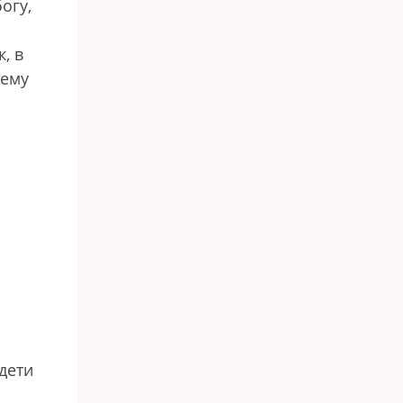
огу,
, в
нему
я
о
дети