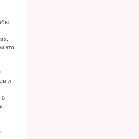
обы
rs,
м это
и
ов и
 в
ы,
м