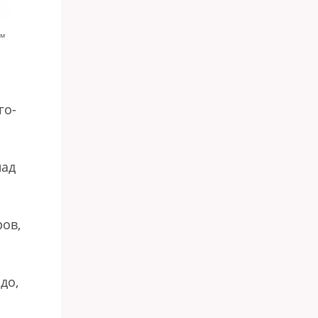
ям
го-
над
ров,
до,