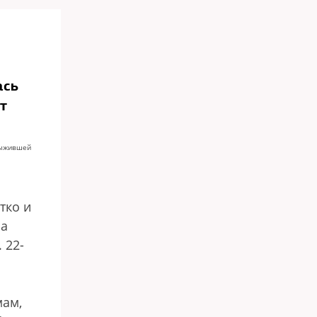
ась
т
выжившей
тко и
на
 22-
мам,