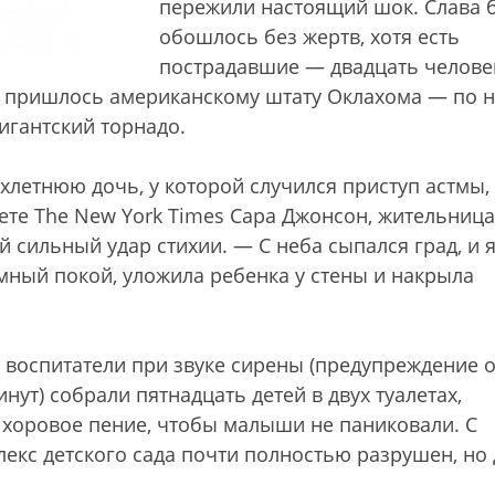
пережили настоящий шок. Слава б
обошлось без жертв, хотя есть
пострадавшие — двадцать человек
же пришлось американскому штату Оклахома — по 
гигантский торнадо.
ехлетнюю дочь, у которой случился приступ астмы,
зете The New York Times Cара Джонсон, жительница
 сильный удар стихии. — С неба сыпался град, и 
емный покой, уложила ребенка у стены и накрыла
r воспитатели при звуке сирены (предупреждение 
ут) собрали пятнадцать детей в двух туалетах,
 хоровое пение, чтобы малыши не паниковали. С
лекс детского сада почти полностью разрушен, но 