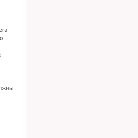
ral
во
о
олжны