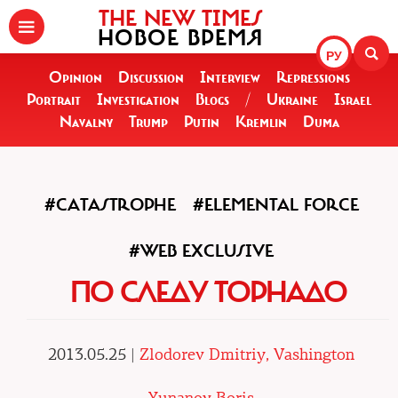
THE NEW TIMES
НОВОЕ ВРЕМЯ
РУ
Opinion
Discussion
Interview
Repressions
Portrait
Investigation
Blogs
/
Ukraine
Israel
Navalny
Trump
Putin
Kremlin
Duma
#CATASTROPHE
#ELEMENTAL FORCE
#WEB EXCLUSIVE
ПО СЛЕДУ ТОРНАДО
2013.05.25 |
Zlodorev Dmitriy, Vashington