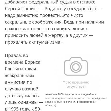
добавляет федеральный судья в отставке
Сергей Пашин. — Родился у государя сын —
надо амнистию провести. Это чисто
сакральные соображения. Ведь при наличии
важных дат полезно в одних условиях
приносить людей в жертву, а в других —
проявлять акт гуманизма».
Правда, во
времена Бориса
Ельцина такая
«сакральная»
амнистия по
случаю важной
даты случилась
Амнистия 2000 года стала последней по-
настоящему массовой (на фото — освобождение
лишь однажды —
заключенных из колонии в Воронежской
области)
в 1995 году, к 50-