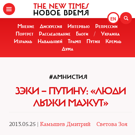
THE NEW TIMES
НОВОЕ ВРЕМЯ
EN
Мнение
Дискуссия
Интервью
Репрессии
Портрет
Расследование
Блоги
/
Украина
Израиль
Навальный
Трамп
Путин
Кремль
Дума
#АМНИСТИЯ
ЗЭКИ — ПУТИНУ: «ЛЮДИ
ЛЫЖИ МАЖУТ»
2013.05.25 |
Камышев Дмитрий
Светова Зоя