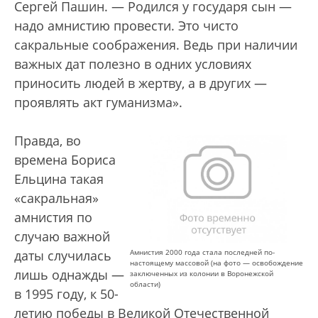
Сергей Пашин. — Родился у государя сын —
надо амнистию провести. Это чисто
сакральные соображения. Ведь при наличии
важных дат полезно в одних условиях
приносить людей в жертву, а в других —
проявлять акт гуманизма».
Правда, во
времена Бориса
Ельцина такая
«сакральная»
амнистия по
случаю важной
даты случилась
Амнистия 2000 года стала последней по-
настоящему массовой (на фото — освобождение
лишь однажды —
заключенных из колонии в Воронежской
области)
в 1995 году, к 50-
летию победы в Великой Отечественной