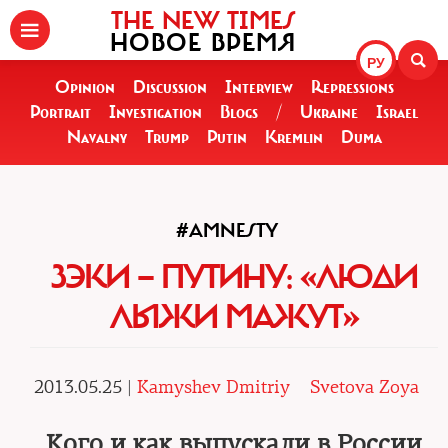
THE NEW TIMES
НОВОЕ ВРЕМЯ
РУ
Opinion
Discussion
Interview
Repressions
Portrait
Investigation
Blogs
/
Ukraine
Israel
Navalny
Trump
Putin
Kremlin
Duma
#AMNESTY
ЗЭКИ — ПУТИНУ: «ЛЮДИ
ЛЫЖИ МАЖУТ»
2013.05.25 |
Kamyshev Dmitriy
Svetova Zoya
Кого и как выпускали в России