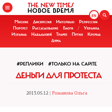
THE NEW TIMES
НОВОЕ ВРЕМЯ
EN
Мнение
Дискуссия
Интервью
Репрессии
Портрет
Расследование
Блоги
/
Украина
Израиль
Навальный
Трамп
Путин
Кремль
Дума
#РЕПЛИКИ
#ТОЛЬКО НА САЙТЕ
ДЕНЬГИ ДЛЯ ПРОТЕСТА
2013.05.12 |
Романова Ольга