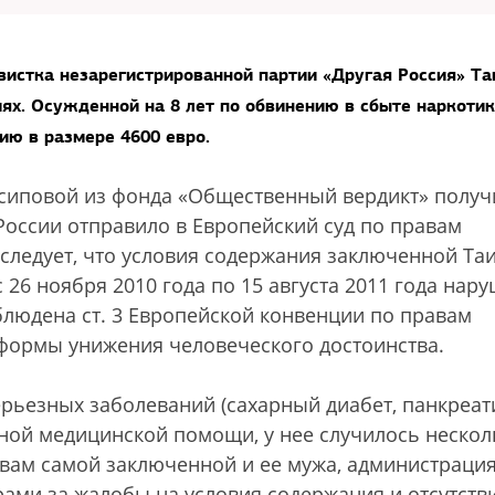
вистка незарегистрированной партии «Другая Россия» Та
ях. Осужденной на 8 лет по обвинению в сбыте наркоти
ию в размере 4600 евро.
Осиповой из фонда «Общественный вердикт» получ
России отправило в Европейский суд по правам
 следует, что условия содержания заключенной Та
26 ноября 2010 года по 15 августа 2011 года нар
облюдена ст. 3 Европейской конвенции по правам
формы унижения человеческого достоинства.
рьезных заболеваний (сахарный диабет, панкреати
жной медицинской помощи, у нее случилось нескол
твам самой заключенной и ее мужа, администраци
ми за жалобы на условия содержания и отсутств