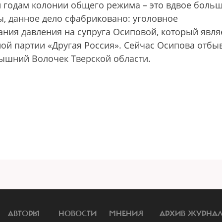
и годам колонии общего режима – это вдвое больш
, данное дело сфабриковано: уголовное
ания давления на супруга Осиповой, который явля
ой партии «Другая Россия». Сейчас Осипова отбы
Вышний Волочек Тверской области.
АВТОРЫ
НОВОСТИ
МНЕНИЯ
АРХИВ ЖУРНА