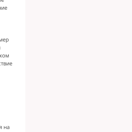
ние
змер
м
ском
ствие
я на