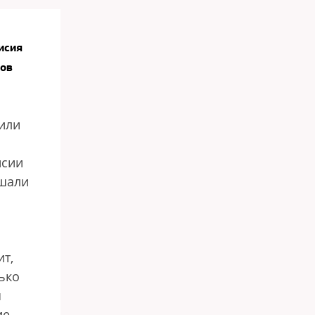
исия
ков
или
исии
ушали
т,
ько
я
ие