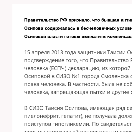
Правительство РФ признало, что бывшая акти
Осипова содержалась в бесчеловечных услови
Осиповой власти готовы выплатить компенсац
15 апреля 2013 года защитники Таисии 
подтверждение того, что Правительство 
человека (ЕСПЧ) декларацию, из которой
Осиповой в СИЗО №1 города Смоленска с 
права человека. В частности, была не с
человека, запрещающая пытки и другие 
В СИЗО Таисия Осипова, имеющая ряд се
пиелонефрит, гепатит), не получала дол
приступов гипогликемии. По свидетельс
тюрьмы угрожала ей репрессивными мера