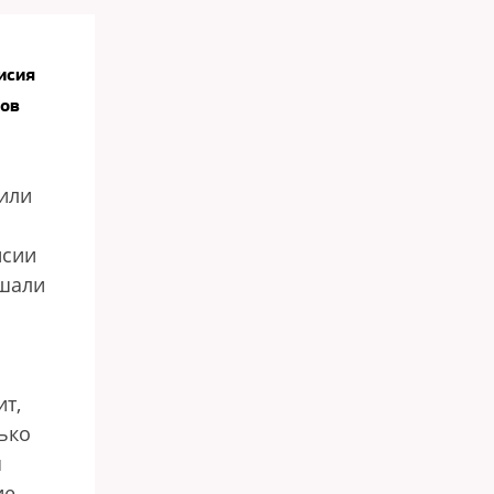
исия
ков
или
исии
ушали
т,
ько
я
ие