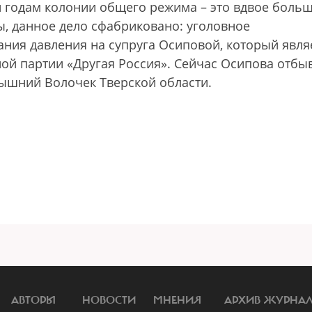
и годам колонии общего режима – это вдвое больш
, данное дело сфабриковано: уголовное
ания давления на супруга Осиповой, который явля
ой партии «Другая Россия». Сейчас Осипова отбы
Вышний Волочек Тверской области.
АВТОРЫ
НОВОСТИ
МНЕНИЯ
АРХИВ ЖУРНА