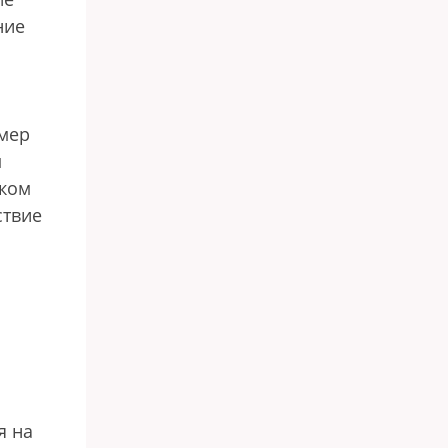
ние
змер
м
ском
ствие
я на