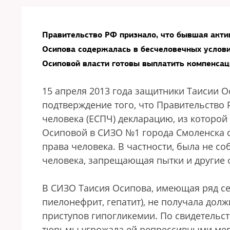
Правительство РФ признало, что бывшая акти
Осипова содержалась в бесчеловечных услови
Осиповой власти готовы выплатить компенсац
15 апреля 2013 года защитники Таисии 
подтверждение того, что Правительство 
человека (ЕСПЧ) декларацию, из которой
Осиповой в СИЗО №1 города Смоленска с 
права человека. В частности, была не с
человека, запрещающая пытки и другие 
В СИЗО Таисия Осипова, имеющая ряд се
пиелонефрит, гепатит), не получала дол
приступов гипогликемии. По свидетельс
тюрьмы угрожала ей репрессивными мера