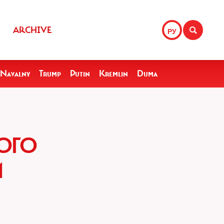
ARCHIVE
РУ
Navalny
Trump
Putin
Kremlin
Duma
ОГО
Й