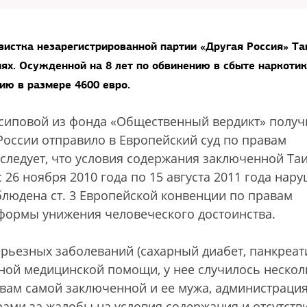
вистка незарегистрированной партии «Другая Россия» Та
ях. Осужденной на 8 лет по обвинению в сбыте наркоти
ию в размере 4600 евро.
Осиповой из фонда «Общественный вердикт» получ
России отправило в Европейский суд по правам
 следует, что условия содержания заключенной Та
26 ноября 2010 года по 15 августа 2011 года нар
облюдена ст. 3 Европейской конвенции по правам
формы унижения человеческого достоинства.
рьезных заболеваний (сахарный диабет, панкреати
жной медицинской помощи, у нее случилось нескол
твам самой заключенной и ее мужа, администраци
ми за жалобы на условия содержания и отсутств