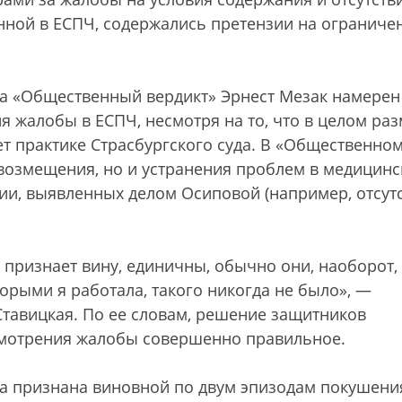
енной в ЕСПЧ, содержались претензии на ограниче
да «Общественный вердикт» Эрнест Мезак намерен
 жалобы в ЕСПЧ, несмотря на то, что в целом ра
т практике Страсбургского суда. В «Общественно
 возмещения, но и устранения проблем в медицин
и, выявленных делом Осиповой (например, отсут
о признает вину, единичны, обычно они, наоборот,
оторыми я работала, такого никогда не было», —
Ставицкая. По ее словам, решение защитников
смотрения жалобы совершенно правильное.
ла признана виновной по двум эпизодам покушени