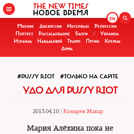
THE NEW TIMES
НОВОЕ ВРЕМЯ
EN
Мнение
Дискуссия
Интервью
Репрессии
Портрет
Расследование
Блоги
/
Украина
Израиль
Навальный
Трамп
Путин
Кремль
Дума
#PUSSY RIOT
#ТОЛЬКО НА САЙТЕ
УДО ДЛЯ PUSSY RIOT
2013.04.10 |
Козырев Макар
Мария Алёхина пока не