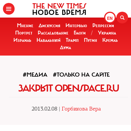
THE NEW TIMES
НОВОЕ ВРЕМЯ
EN
Мнение
Дискуссия
Интервью
Репрессии
Портрет
Расследование
Блоги
/
Украина
Израиль
Навальный
Трамп
Путин
Кремль
Дума
#МЕДИА
#ТОЛЬКО НА САЙТЕ
ЗАКРЫТ OPENSPACE.RU
2013.02.08 |
Горбикова Вера