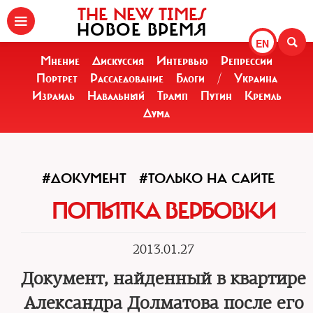
THE NEW TIMES
НОВОЕ ВРЕМЯ
EN
Мнение
Дискуссия
Интервью
Репрессии
Портрет
Расследование
Блоги
/
Украина
Израиль
Навальный
Трамп
Путин
Кремль
Дума
#ДОКУМЕНТ
#ТОЛЬКО НА САЙТЕ
ПОПЫТКА ВЕРБОВКИ
2013.01.27
Документ, найденный в квартире
Александра Долматова после его