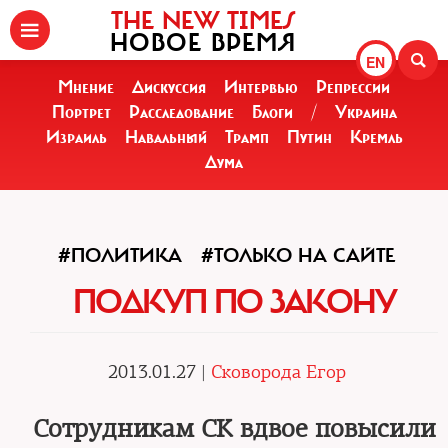
THE NEW TIMES
НОВОЕ ВРЕМЯ
EN
Мнение
Дискуссия
Интервью
Репрессии
Портрет
Расследование
Блоги
/
Украина
Израиль
Навальный
Трамп
Путин
Кремль
Дума
#ПОЛИТИКА
#ТОЛЬКО НА САЙТЕ
ПОДКУП ПО ЗАКОНУ
2013.01.27 |
Сковорода Егор
Сотрудникам СК вдвое повысили