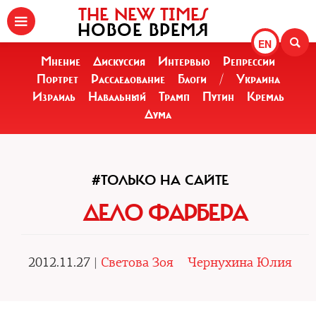
THE NEW TIMES
НОВОЕ ВРЕМЯ
EN
Мнение
Дискуссия
Интервью
Репрессии
Портрет
Расследование
Блоги
/
Украина
Израиль
Навальный
Трамп
Путин
Кремль
Дума
#ТОЛЬКО НА САЙТЕ
ДЕЛО ФАРБЕРА
2012.11.27 |
Светова Зоя
Чернухина Юлия