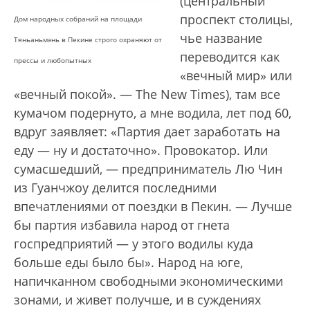
(центральный
проспект столицы,
Дом народных собраний на площади
чье название
Тяньаньмэнь в Пекине строго охраняют от
переводится как
прессы и любопытных
«вечный мир» или
«вечный покой». — The New Timеs), там все
кумачом подернуто, а мне водила, лет под 60,
вдруг заявляет: «Партия дает заработать на
еду — ну и достаточно». Провокатор. Или
сумасшедший, — предприниматель Лю Чин
из Гуанчжоу делится последними
впечатлениями от поездки в Пекин. — Лучше
бы партия избавила народ от гнета
госпредприятий — у этого водилы куда
больше еды было бы». Народ на юге,
напичканном свободными экономическими
зонами, и живет получше, и в суждениях