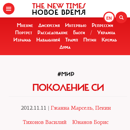
THE NEW TIMES
НОВОЕ ВРЕМЯ
EN
Мнение
Дискуссия
Интервью
Репрессии
Портрет
Расследование
Блоги
/
Украина
Израиль
Навальный
Трамп
Путин
Кремль
Дума
#МИР
ПОКОЛЕНИЕ СИ
2012.11.11 |
Гжанна Марсель, Пекин
Тихонов Василий
Юнанов Борис