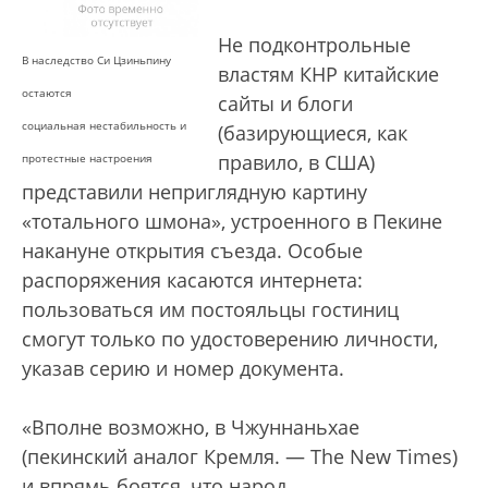
Не подконтрольные
В наследство Си Цзиньпину
властям КНР китайские
остаются
сайты и блоги
социальная нестабильность и
(базирующиеся, как
правило, в США)
протестные настроения
представили неприглядную картину
«тотального шмона», устроенного в Пекине
накануне открытия съезда. Особые
распоряжения касаются интернета:
пользоваться им постояльцы гостиниц
смогут только по удостоверению личности,
указав серию и номер документа.
«Вполне возможно, в Чжуннаньхае
(пекинcкий аналог Кремля. — The New Times)
и впрямь боятся, что народ,