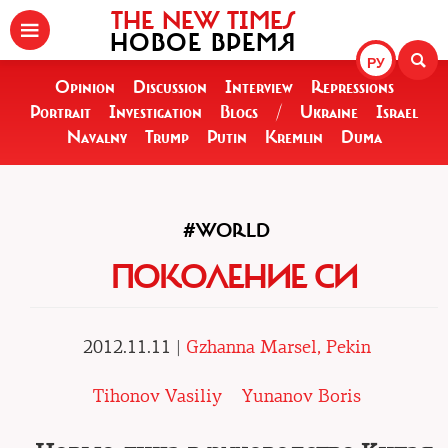
THE NEW TIMES
НОВОЕ ВРЕМЯ
РУ
Opinion
Discussion
Interview
Repressions
Portrait
Investigation
Blogs
/
Ukraine
Israel
Navalny
Trump
Putin
Kremlin
Duma
#WORLD
ПОКОЛЕНИЕ СИ
2012.11.11 |
Gzhanna Marsel, Pekin
Tihonov Vasiliy
Yunanov Boris