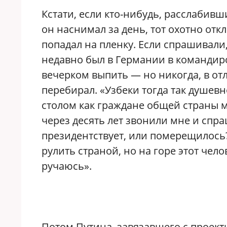
Кстати, если кто-нибудь, расслабивш
он наснимал за день, тот охотно от
попадал на пленку. Если спрашивали,
недавно был в Германии в командиро
вечерком выпить — но никогда, в отл
перебирал. «Узбеки тогда так душев
столом как граждане общей страны 
через десять лет звонили мне и спра
президентствует, или померещилось? 
рулить страной, но на горе этот челов
ручаюсь».
Потом Путина, завязавшего с проек