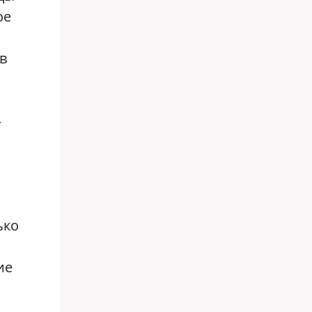
ое
в
—
ько
ие