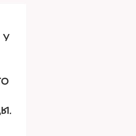
 У
ТО
Ы.