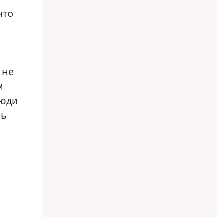
что
 не
м
люди
рь