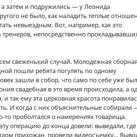
 а затем и подружились — у Леонида
ругого не было, как наладить теплые отноше
тать невыездным. Вот, например, как это
из тренеров, непосредственно прокладывавши
сем свеженький случай. Молодежная сборная
одной пошли ребята погулять по одному
овек зашли в собор, что само по себе уже бы
ония свадебная в это время происходила, а о
 и так ему эта церковная красота понравилас
ть. И когда с них объяснительные собирали 
то-то проболтался о намерениях товарища.
эту операцию до конца довели: выведали, где
 видом прихожан, провели видеосъемку… Выво