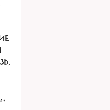
А
ИЕ
М
ЗЬ,
ич