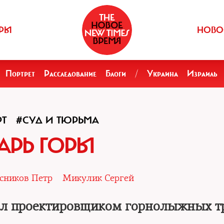
РЫ
НОВО
Портрет
Расследование
Блоги
/
Украина
Израиль
Т
#СУД И ТЮРЬМА
АРЬ ГОРЫ
сников Петр
Микулик Сергей
ал проектировщиком горнолыжных т