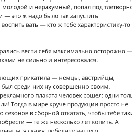
он молодой и неразумный, попал под тлетворн
и — это ж надо было так запустить
воспитывать — кто ж тебе характеристику-то 
арались вести себя максимально осторожно 
иками не сильно и интересовался.
мающих прикатила — немцы, австрийцы,
 был среди них ну совершенно своим.
 рекламного плаката человек сошел: одни тол
ли! Тогда в мире круче продукции просто не
 сезонов в сборной откатать, чтобы тебе так
обрести — те же несколько лет копить. А
ранцы, я скажу, победнее нашего