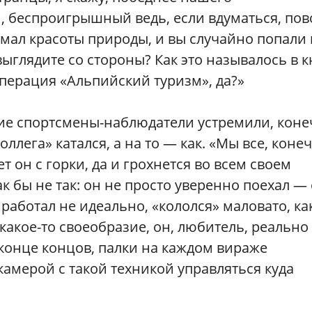
, беспроигрышный ведь, если вдуматься, пов
нимал красоты природы, и вы случайно попали 
 выглядите со стороны? Как это называлось в 
перация «Альпийский туризм», да?»
ие спортсмены-наблюдатели устремили, коне
коллега» катался, а на то — как. «Мы все, коне
ет он с горки, да и грохнется во всем своем
к бы не так: он не просто уверенно поехал —
 работал не идеально, «кололся» маловато, ка
какое-то своеобразие, он, любитель, реально
конце концов, палки на каждом вираже
камерой с такой техникой управляться куда