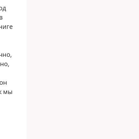
од
в
книге
чно,
чно,
 он
к мы