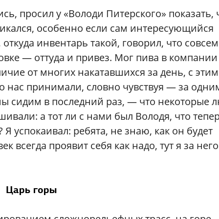
ись, просил у «Володи Питерского» показать, 
кликался, особенно если сам интересующийся
 откуда инвентарь такой, говорил, что совсем
вке — оттуда и привез. Мог пива в компании
ичие от многих накатавшихся за день, с этим
но нас принимали, словно чувствуя — за одни
мы сидим в последний раз, — что некоторые 
шивали: а тот ли с нами был Володя, что тепе
Я успокаивал: ребята, не знаю, как он будет
ек всегда проявит себя как надо, тут я за него
Царь горы
тированием сложнорельефных трасс, на горе