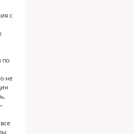
ния с
х
 по
ло не
дин
ь,
—
 все
ды