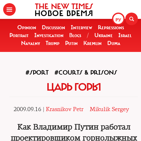
THE NEW TIMES
НОВОЕ ВРЕМЯ
РУ
Opinion
Discussion
Interview
Repressions
Portrait
Investigation
Blogs
/
Ukraine
Israel
Navalny
Trump
Putin
Kremlin
Duma
#SPORT
#COURTS & PRISONS
ЦАРЬ ГОРЫ
2009.09.16 |
Krasnikov Petr
Mikulik Sergey
Как Владимир Путин работал
проектировщиком горнолыжных