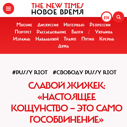
THE NEW TIMES
НОВОЕ ВРЕМЯ
EN
Мнение
Дискуссия
Интервью
Репрессии
Портрет
Расследование
Блоги
/
Украина
Израиль
Навальный
Трамп
Путин
Кремль
Дума
#PUSSY RIOT
#СВОБОДУ PUSSY RIOT
СЛАВОЙ ЖИЖЕК:
«НАСТОЯЩЕЕ
КОЩУНСТВО — ЭТО САМО
ГОСОБВИНЕНИЕ»