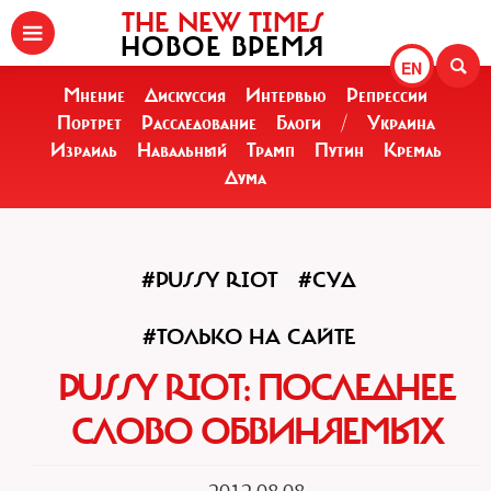
THE NEW TIMES
НОВОЕ ВРЕМЯ
EN
Мнение
Дискуссия
Интервью
Репрессии
Портрет
Расследование
Блоги
/
Украина
Израиль
Навальный
Трамп
Путин
Кремль
Дума
#PUSSY RIOT
#СУД
#ТОЛЬКО НА САЙТЕ
PUSSY RIOT: ПОСЛЕДНЕЕ
СЛОВО ОБВИНЯЕМЫХ