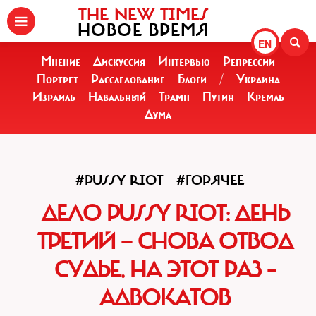
THE NEW TIMES
НОВОЕ ВРЕМЯ
EN
Мнение
Дискуссия
Интервью
Репрессии
Портрет
Расследование
Блоги
/
Украина
Израиль
Навальный
Трамп
Путин
Кремль
Дума
#PUSSY RIOT
#ГОРЯЧЕЕ
ДЕЛО PUSSY RIOT: ДЕНЬ
ТРЕТИЙ — СНОВА ОТВОД
СУДЬЕ. НА ЭТОТ РАЗ –
АДВОКАТОВ