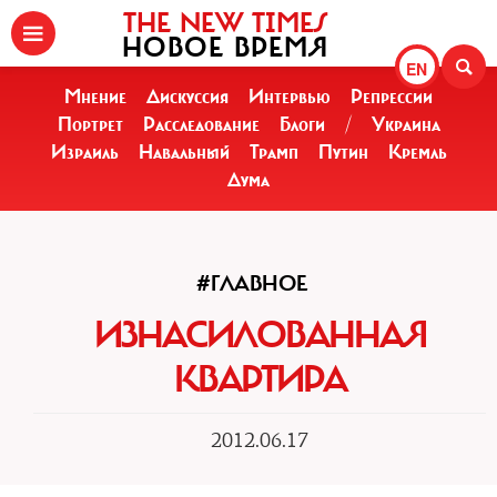
THE NEW TIMES
НОВОЕ ВРЕМЯ
EN
Мнение
Дискуссия
Интервью
Репрессии
Портрет
Расследование
Блоги
/
Украина
Израиль
Навальный
Трамп
Путин
Кремль
Дума
#ГЛАВНОЕ
ИЗНАСИЛОВАННАЯ
КВАРТИРА
2012.06.17