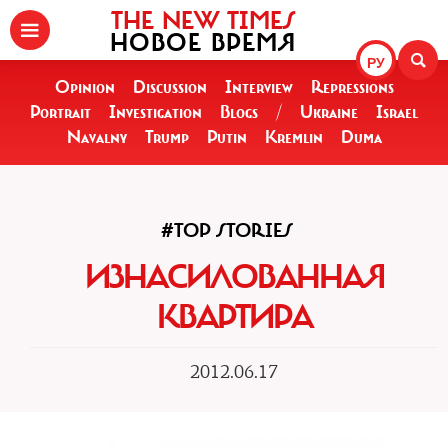
THE NEW TIMES
НОВОЕ ВРЕМЯ
РУ
Opinion
Discussion
Interview
Repressions
Portrait
Investigation
Blogs
/
Ukraine
Israel
Navalny
Trump
Putin
Kremlin
Duma
#TOP STORIES
ИЗНАСИЛОВАННАЯ
КВАРТИРА
2012.06.17