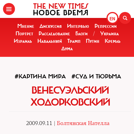
THE NEW TIMES
НОВОЕ ВРЕМЯ
EN
Мнение
Дискуссия
Интервью
Репрессии
Портрет
Расследование
Блоги
/
Украина
Израиль
Навальный
Трамп
Путин
Кремль
Дума
#КАРТИНА МИРА
#СУД И ТЮРЬМА
ВЕНЕСУЭЛЬСКИЙ
ХОДОРКОВСКИЙ
2009.09.11 |
Болтянская Нателла