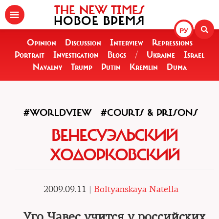
THE NEW TIMES
НОВОЕ ВРЕМЯ
РУ
Opinion
Discussion
Interview
Repressions
Portrait
Investigation
Blogs
/
Ukraine
Israel
Navalny
Trump
Putin
Kremlin
Duma
#WORLDVIEW
#COURTS & PRISONS
ВЕНЕСУЭЛЬСКИЙ
ХОДОРКОВСКИЙ
2009.09.11 |
Boltyanskaya Natella
Уго Чавес учится у российских