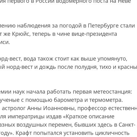
ия первого в России водомерного поста на Неве
лению наблюдения за погодой в Петербурге стали
т же Крюйс, теперь в чине вице-президента
иси.
орд-вест, вода також стоит как выше упомянуто,
ый норд-вест и дождь после полудня, тихо и красн
демии наук начала работать первая метеостанция:
 ученые с помощью барометра и термометра.
 астролог Анны Иоанновны, профессор естествен
для императрицы издав «Краткое описание
зных воздушных перемен, бывших здесь в Санкт-
 году». Крафт попытался установить цикличность