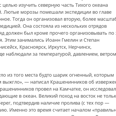
с целью изучить северную часть Тихого океана
ой. Лютые морозы помешали экспедиции во главе
нное. Тогда он организовал вторую, более масшта
едицией. Она состояла из нескольких отрядов
ряд должен был кроме прочего организовывать по 
. Этим занимались Иоанн Гмелин и Степан
исейск, Красноярск, Иркутск, Нерчинск,
где наблюдали за температурой, давлением, ветро
уло из того места будто шарик огненный, которым
ам выжгло», — написал Крашенинников об изверже
 Крашенинников провел на Камчатке, он исследовал
адающие в океан. Великий поход на восток не толь
рег, подтвердив наличие пролива (с тех пор —
огию. Именно это время считает началом «правиль