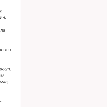
ка
ин,
зла
невно
-вест,
зы
ыло,
—