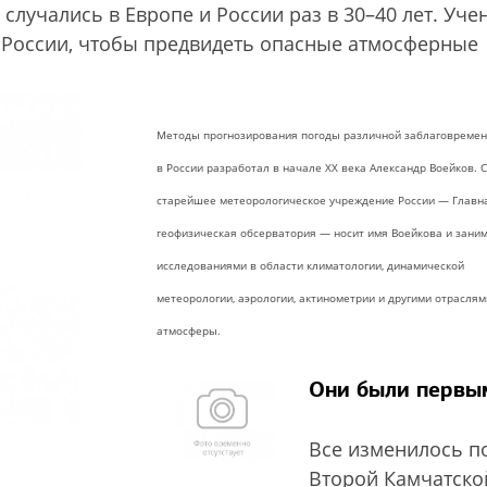
случались в Европе и России раз в 30–40 лет. Уче
о России, чтобы предвидеть опасные атмосферные
Методы прогнозирования погоды различной заблаговремен
в России разработал в начале XX века Александр Воейков. 
старейшее метеорологическое учреждение России — Главн
геофизическая обсерватория — носит имя Воейкова и зани
исследованиями в области климатологии, динамической
метеорологии, аэрологии, актинометрии и другими отраслям
атмосферы.
Они были первы
Все изменилось п
Второй Камчатско