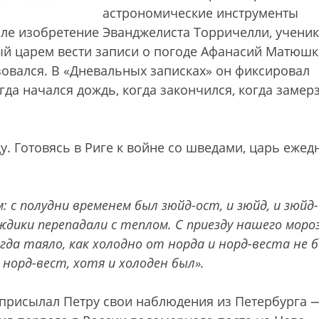
астрономические инструменты
сле изобретение Эванджелиста Торричелли, учени
й царем вести записи о погоде Афанасий Матюшк
зовался. В «Дневальных записках» он фиксировал
да начался дождь, когда закончился, когда замер
у. Готовясь в Риге к войне со шведами, царь ежед
 с полудни временем был зюйд-ост, и зюйд, и зюйд
ождики перепадали с теплом. С приезду нашего моро
егда таяло, как холодно от норда и норд-веста не б
 норд-вест, хотя и холоден был».
рисылал Петру свои наблюдения из Петербурга 