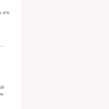
о это
я
» —
ой
рь