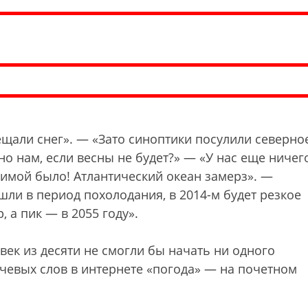
щали снег». — «Зато синоптики посулили северно
но нам, если весны не будет?» — «У нас еще ничего
 зимой было! Атлантический океан замерз». —
шли в период похолодания, в 2014-м будет резкое
 а пик — в 2055 году».
век из десяти не смогли бы начать ни одного
чевых слов в интернете «погода» — на почетном