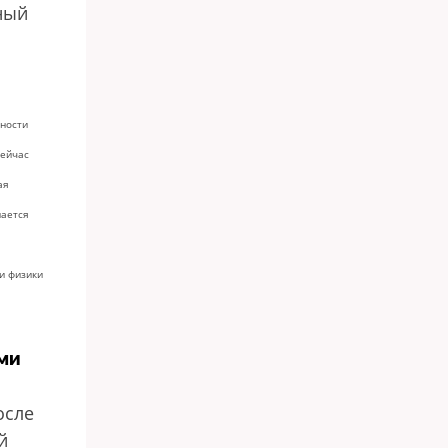
ный
ности
Сейчас
ая
мается
и физики
ми
осле
й