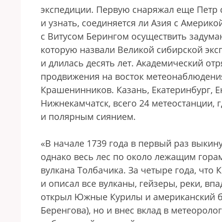
экспедиции. Первую снаряжал еще Петр 
и узнать, соединяется ли Азия с Америк
с Витусом Берингом осуществить задума
которую назвали Великой сибирской эксп
и длилась десять лет. Академический от
продвижения на восток метеонаблюдения
Крашенинников. Казань, Екатеринбург, Ен
Нижнекамчатск, всего 24 метеостанции, 
и полярным сиянием.
«В начале 1739 года в первый раз выкин
однако весь лес по около лежащим гор
вулкана Толбачика. За четыре года, что
и описал все вулканы, гейзеры, реки, вп
открыл Южные Курилы и американский бе
Беренгова), но и внес вклад в метеорол