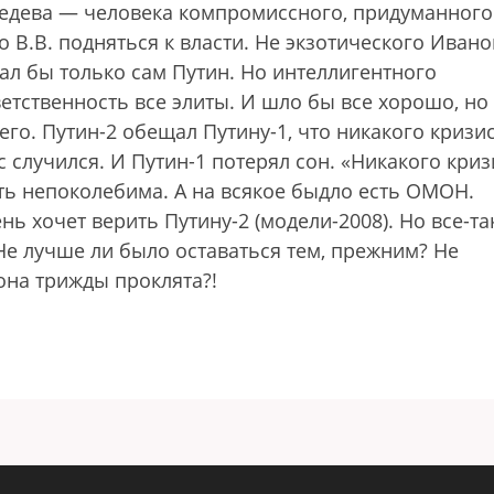
едева — человека компромиссного, придуманного
 В.В. подняться к власти. Не экзотического Ивано
чал бы только сам Путин. Но интеллигентного
ветственность все элиты. И шло бы все хорошо, но
го. Путин-2 обещал Путину-1, что никакого кризи
с случился. И Путин-1 потерял сон. «Никакого криз
ть непоколебима. А на всякое быдло есть ОМОН.
нь хочет верить Путину-2 (модели-2008). Но все-та
 Не лучше ли было оставаться тем, прежним? Не
она трижды проклята?!