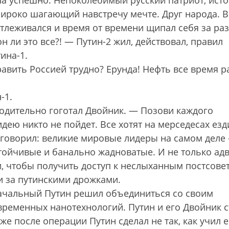
а успешно. Непоколебимый русский патриот, ист
роко шагающий навстречу мечте. Друг народа. В
отлеживался и время от времени щипал себя за ра
н ли это все?! — Путин-2 жил, действовал, правил
ина-1.
вить Россией трудно? Ерунда! Нефть все время ра
-1.
ходительно гоготал Двойник. — Позови каждого
дею никто не пойдет. Все хотят на мерседесах езд
и говорил: великие мировые лидеры на самом деле
ойчивые и банально жадноватые. И не только адв
, чтобы получить доступ к неслыханным постсове
 за путинскими дрожками.
значальный Путин решил объединиться со своим
ременных нанотехнологий. Путин и его Двойник с
е после операции Путин сделал не так, как учил е