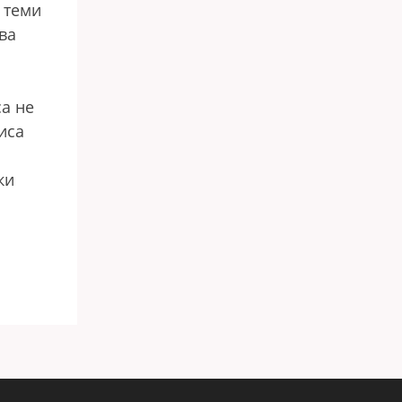
 теми
ва
са не
иса
ки