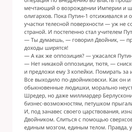
операция по внедрению во власть прошл
мечтающий о возрождении Империи и ши
олигархов. Пока Путин-1 отсиживался и 
участки телесной поверхности — уж не со
страной. И постепенно стал учителем Пут
— Ты думаешь, — говорил Двойник, — пра
доходы ширятся!
— А как же оппозиция? — ужасался Путин
— Нет никакой оппозиции, тютя, — снис
и предложи ему 3 копейки. Помирать за и
Все выходило по-двойниковски. Как он 
обыкновенные людишки, морально неуст
Шредер, но даже миллиардер Берлускони
бизнес-возможностям, петушком прыгали
И, под занавес своего царствования, и
Двойником. Слиться с помощью сверхсов
единым мозгом, единым телом. Правда, уж