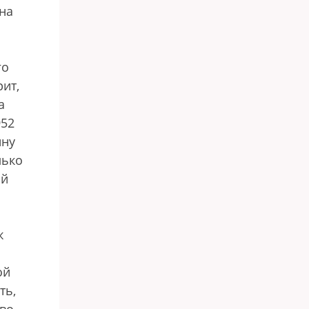
ина
го
ит,
а
952
ину
лько
ый
ж
ой
ть,