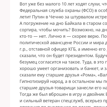
Вот уже без малого 10 лет ходят слухи,
Федеральная служба охраны (ФСО) в особ
летит Путин в Чечню за штурвалом истре
А погружение на дно Байкала в старом с
сортира, чтобы мочить? Возможно, на дно
кто-то — нет. Лично я — скорее верю. П
политической авансцене России и мира д
г.р., отставной офицер КГБ, а именно ег
сказали, что он будет президентом. Буду
безумец согласится на такое. Туда, в э
хорошо умеет организовать и банкет, и з
сказали ему старшие друзья «Рома», «Ва
Гипнотизируй народ, а в остальном мы п
старшие друзья-товарищи занесли его на
Тогда же был вброшен в игру и двойник
и сильный ветеран спецслужб, всерьез п