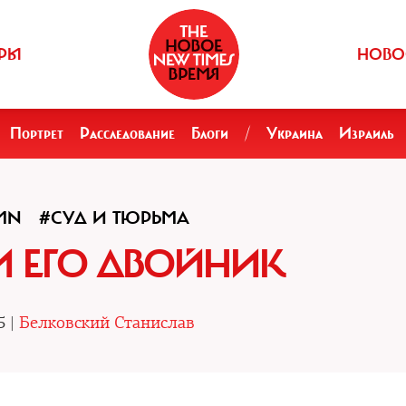
РЫ
НОВО
Портрет
Расследование
Блоги
/
Украина
Израиль
MN
#СУД И ТЮРЬМА
И ЕГО ДВОЙНИК
5 |
Белковский Станислав