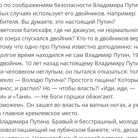
 что по соображениям безопасности Владимира Пут
ых случаях использует его двойников. Например:
бителя. Вы думаете, это настоящий Путин?
оветском батискафе, где ни джакузи, ни нормально
 озера спускался двойник? Кто-то в двойников вер
отому что одно про Путина известно доподлинно: н
олгое время находился не сам Владимир Путин, 1
о двойник. 10 лет назад настоящему Владимиру Пут
чи человеком неглупым, он пытался отказаться: то
то пекло — Володю Путина? Простого пацана? Котор
анос, и распил? Но — чтобы власть?! «Иди, иди, —
ля» и «Таня». — Не боги горшки обжигают.
оможем». Он зашел во власть на ватных ногах, а у
 главное кремлевское место.
 Владимира Путина. Бравый и бесстрашный, молод
ровозглашающий на лубянском банкете, что, деска