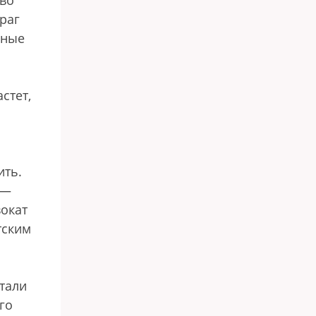
ово
раг
зные
стет,
ить.
 —
окат
тским
тали
го