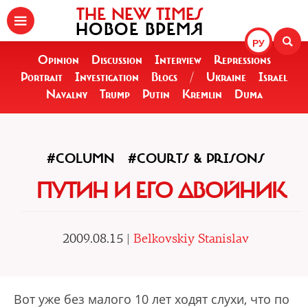
THE NEW TIMES
НОВОЕ ВРЕМЯ
РУ
Opinion
Discussion
Interview
Repressions
Portrait
Investigation
Blogs
/
Ukraine
Israel
Navalny
Trump
Putin
Kremlin
Duma
#COLUMN
#COURTS & PRISONS
ПУТИН И ЕГО ДВОЙНИК
2009.08.15 |
Belkovskiy Stanislav
Вот уже без малого 10 лет ходят слухи, что по