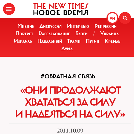
THE NEW TIMES
НОВОЕ ВРЕМЯ
EN
Мнение
Дискуссия
Интервью
Репрессии
Портрет
Расследование
Блоги
/
Украина
Израиль
Навальный
Трамп
Путин
Кремль
Дума
#ОБРАТНАЯ СВЯЗЬ
«ОНИ ПРОДОЛЖАЮТ
ХВАТАТЬСЯ ЗА СИЛУ
И НАДЕЯТЬСЯ НА СИЛУ»
2011.10.09