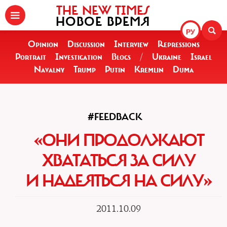
THE NEW TIMES
НОВОЕ ВРЕМЯ
РУ
Opinion
Discussion
Interview
Repressions
Portrait
Investigation
Blogs
/
Ukraine
Israel
Navalny
Trump
Putin
Kremlin
Duma
#FEEDBACK
«ОНИ ПРОДОЛЖАЮТ
ХВАТАТЬСЯ ЗА СИЛУ
И НАДЕЯТЬСЯ НА СИЛУ»
2011.10.09