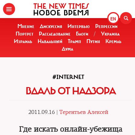
THE NEW TIMES
НОВОЕ ВРЕМЯ
EN
Мнение
Дискуссия
Интервью
Репрессии
Портрет
Расследование
Блоги
/
Украина
Израиль
Навальный
Трамп
Путин
Кремль
Дума
#INTERNET
ВДАЛЬ ОТ НАДЗОРА
2011.09.16 |
Терентьев Алексей
Где искать онлайн-убежища