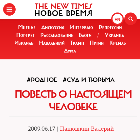
THE NEW TIMES
НОВОЕ ВРЕМЯ
EN
Мнение
Дискуссия
Интервью
Репрессии
Портрет
Расследование
Блоги
/
Украина
Израиль
Навальный
Трамп
Путин
Кремль
Дума
#РОДНОЕ
#СУД И ТЮРЬМА
ПОВЕСТЬ О НАСТОЯЩЕМ
ЧЕЛОВЕКЕ
2009.06.17 |
Панюшкин Валерий