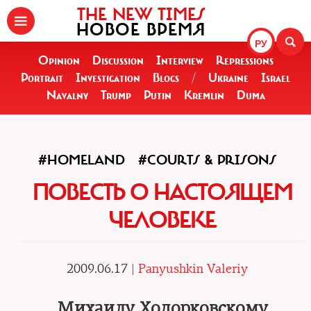
THE NEW TIMES
НОВОЕ ВРЕМЯ
РУ
Opinion
Discussion
Interview
Repressions
Portrait
Investigation
Blogs
/
Ukraine
Israel
Navalny
Trump
Putin
Kremlin
Duma
#HOMELAND
#COURTS & PRISONS
ПОВЕСТЬ О НАСТОЯЩЕМ
ЧЕЛОВЕКЕ
2009.06.17 |
Panyushkin Valeriy
Михаилу Ходорковскому