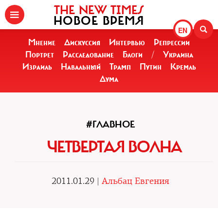
THE NEW TIMES
НОВОЕ ВРЕМЯ
EN
Мнение
Дискуссия
Интервью
Репрессии
Портрет
Расследование
Блоги
/
Украина
Израиль
Навальный
Трамп
Путин
Кремль
Дума
#ГЛАВНОЕ
ЧЕТВЕРТАЯ ВОЛНА
2011.01.29 |
Альбац Евгения