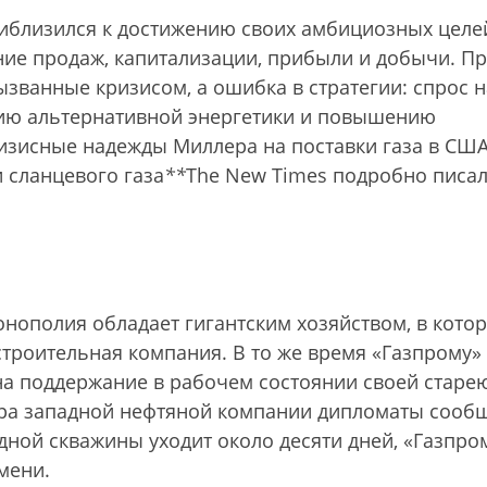
иблизился к достижению своих амбициозных целей
ение продаж, капитализации, прибыли и добычи. П
званные кризисом, а ошибка в стратегии: спрос н
тию альтернативной энергетики и повышению
изисные надежды Миллера на поставки газа в США
 сланцевого газа
*
*
The New Times подробно писа
нополия обладает гигантским хозяйством, в кото
 строительная компания. В то же время «Газпрому»
 на поддержание в рабочем состоянии своей стар
ера западной нефтяной компании дипломаты сооб
одной скважины уходит около десяти дней, «Газпро
мени.