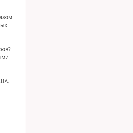
газом
ных
ь
ров?
ыми
США,