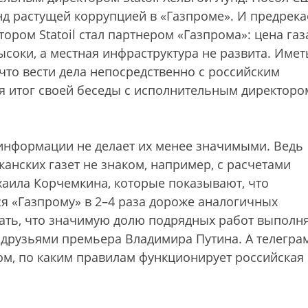
д растущей коррупцией в «Газпроме». И предрека
ором Statoil стал партнером «Газпрома»: цена газ
ысоки, а местная инфраструктура не развита. Имет
что вести дела непосредственно с российским
дя итог своей беседы с исполнительным директоро
 информации не делает их менее значимыми. Ведь
анских газет не знаком, например, с расчетами
ихаила Корчемкина, которые показывают, что
я «Газпрому» в 2–4 раза дороже аналогичных
нать, что значимую долю подрядных работ выполн
 друзьями премьера Владимира Путина. А телегр
том, по каким правилам функционирует российская