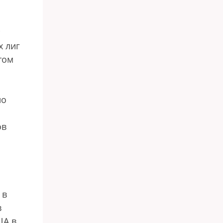
х лиг
том
но
ов
 в
в
ША в