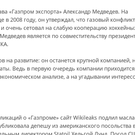
ава «Газпром экспорта» Александр Медведев. На
 в 2008 году, он утверждал, что газовый конфликт
, и очень сетовал на слабую кооперацию хоккейны
Медведев является по совместительству президен
СКА
.
ов на развитие: он останется крупной компанией, 
маты. Ведь в первую очередь компании приходится
экономическом анализе, а на угадывании интерес
ликаций о «Газпроме» сайт Wikileaks подлил масла
публиковала депешу из американского посольства 
льным директором Statoil Хельгой Лунд. Посол С