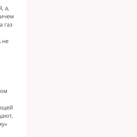
, а,
ричем
а газ
 не
л
ром
еющей
щают,
му»