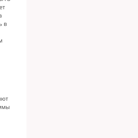
ет
а
ь в
м
яют
аммы