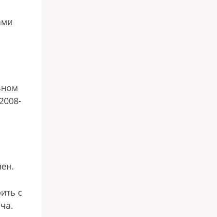
ами
ьном
2008-
ен.
ить с
ча.