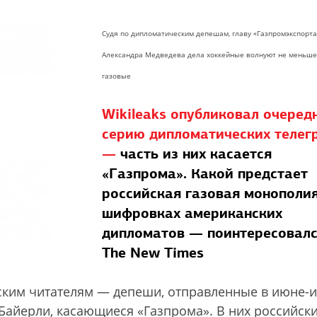
Судя по дипломатическим депешам, главу «Газпромэкспорта
Александра Медведева дела хоккейные волнуют не меньше
газовые
Wikileaks опубликовал очеред
серию дипломатических телег
—
часть из них касается
«Газпрома». Какой предстает
российская газовая монополия
шифровках американских
дипломатов — поинтересовал
The New Times
йским читателям — депеши, отправленные в июне-
Байерли, касающиеся «Газпрома». В них российск