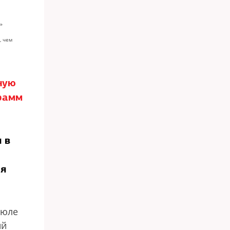
»
, чем
ную
рамм
 в
ся
июле
ий