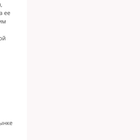
,
а ее
им
ой
рынке