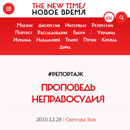
THE NEW TIMES
НОВОЕ ВРЕМЯ
EN
Мнение
Дискуссия
Интервью
Репрессии
Портрет
Расследование
Блоги
/
Украина
Израиль
Навальный
Трамп
Путин
Кремль
Дума
#РЕПОРТАЖ
ПРОПОВЕДЬ
НЕПРАВОСУДИЯ
2010.12.28 |
Светова Зоя