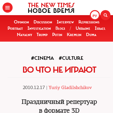
THE NEW TIMES
НОВОЕ ВРЕМЯ
РУ
Opinion
Discussion
Interview
Repressions
Portrait
Investigation
Blogs
/
Ukraine
Israel
Navalny
Trump
Putin
Kremlin
Duma
#CINEMA
#CULTURE
ВО ЧТО НЕ ИГРАЮТ
2010.12.17 |
Yuriy Gladilshchikov
Праздничный репертуар
в формате 3D