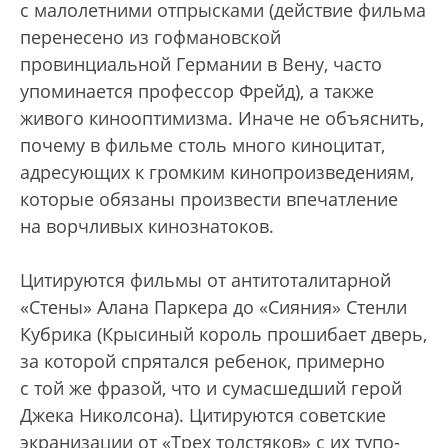
с малолетними отпрысками (действие фильма
перенесено из гофмановской
провинциальной Германии в Вену, часто
упоминается профессор Фрейд), а также
живого кинооптимизма. Иначе не объяснить,
почему в фильме столь много киноцитат,
адресующих к громким кинопроизведениям,
которые обязаны произвести впечатление
на ворчливых кинознатоков.
Цитируются фильмы от антитоталитарной
«Стены» Алана Паркера до «Сияния» Стенли
Кубрика (Крысиный король прошибает дверь,
за которой спрятался ребенок, примерно
с той же фразой, что и сумасшедший герой
Джека Николсона). Цитируются советские
экранизации от «Трех толстяков» с их тупо-