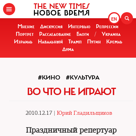
THE NEW TIMES
НОВОЕ ВРЕМЯ
EN
Мнение
Дискуссия
Интервью
Репрессии
Портрет
Расследование
Блоги
/
Украина
Израиль
Навальный
Трамп
Путин
Кремль
Дума
#КИНО
#КУЛЬТУРА
ВО ЧТО НЕ ИГРАЮТ
2010.12.17 |
Юрий Гладильщиков
Праздничный репертуар