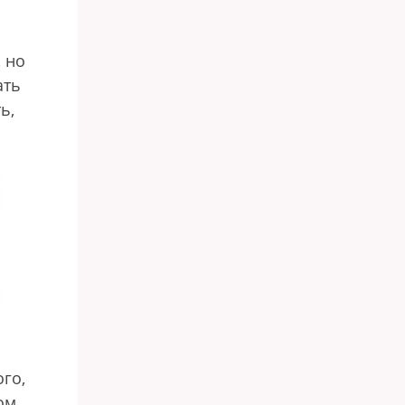
 но
ать
ь,
ого,
ом.