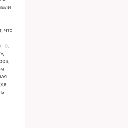
зали
, что
чно,
»,
ров,
ем
ная
где
ть