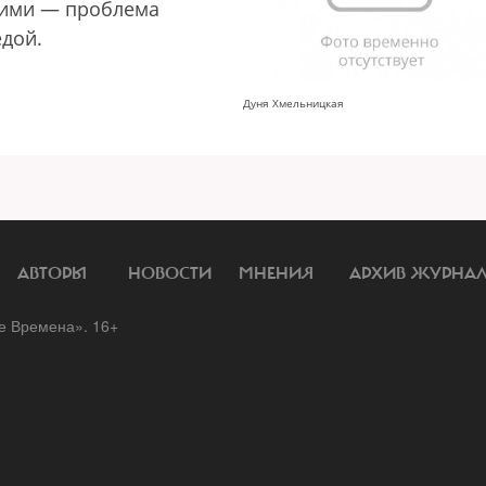
 ними — проблема
едой.
Дуня Хмельницкая
АВТОРЫ
НОВОСТИ
МНЕНИЯ
АРХИВ ЖУРНА
 Времена». 16+