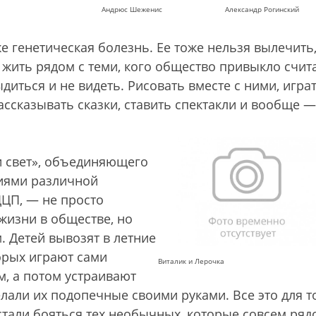
Андрюс Шеженис
Александр Рогинский
е генетическая болезнь. Ее тоже нельзя вылечить,
жить рядом с теми, кого общество привыкло счит
иться и не видеть. Рисовать вместе с ними, играт
рассказывать сказки, ставить спектакли и вообще —
и свет», объединяющего
ниями различной
ДЦП, — не просто
жизни в обществе, но
. Детей вывозят в летние
торых играют сами
Виталик и Лерочка
м, а потом устраивают
елали их подопечные своими руками. Все это для т
тали бояться тех необычных, которые совсем ряд