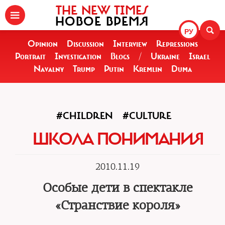
THE NEW TIMES
НОВОЕ ВРЕМЯ
РУ
Opinion
Discussion
Interview
Repressions
Portrait
Investigation
Blogs
/
Ukraine
Israel
Navalny
Trump
Putin
Kremlin
Duma
#CHILDREN
#CULTURE
ШКОЛА ПОНИМАНИЯ
2010.11.19
Особые дети в спектакле
«Странствие короля»