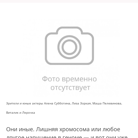
Зрители и юные актеры Алена Субботина, Лиза Зоркая, Маша Пелевинова,
Виталик и Лерочка
Они иные. Лишняя хромосома или любое
другое нарушение в геноме — и вот они уже