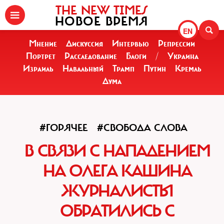
THE NEW TIMES
НОВОЕ ВРЕМЯ
EN
Мнение
Дискуссия
Интервью
Репрессии
Портрет
Расследование
Блоги
/
Украина
Израиль
Навальный
Трамп
Путин
Кремль
Дума
#ГОРЯЧЕЕ
#СВОБОДА СЛОВА
В СВЯЗИ С НАПАДЕНИЕМ
НА ОЛЕГА КАШИНА
ЖУРНАЛИСТЫ
ОБРАТИЛИСЬ С