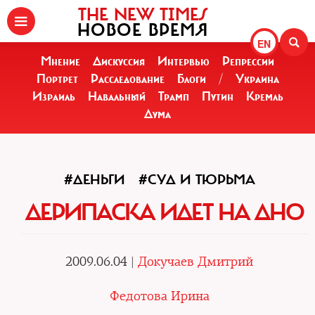
THE NEW TIMES
НОВОЕ ВРЕМЯ
EN
Мнение
Дискуссия
Интервью
Репрессии
Портрет
Расследование
Блоги
/
Украина
Израиль
Навальный
Трамп
Путин
Кремль
Дума
#ДЕНЬГИ
#СУД И ТЮРЬМА
ДЕРИПАСКА ИДЕТ НА ДНО
2009.06.04 |
Докучаев Дмитрий
Федотова Ирина