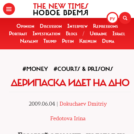
THE NEW TIMES
НОВОЕ ВРЕМЯ
РУ
Opinion
Discussion
Interview
Repressions
Portrait
Investigation
Blogs
/
Ukraine
Israel
Navalny
Trump
Putin
Kremlin
Duma
#MONEY
#COURTS & PRISONS
ДЕРИПАСКА ИДЕТ НА ДНО
2009.06.04 |
Dokuchaev Dmitriy
Fedotova Irina