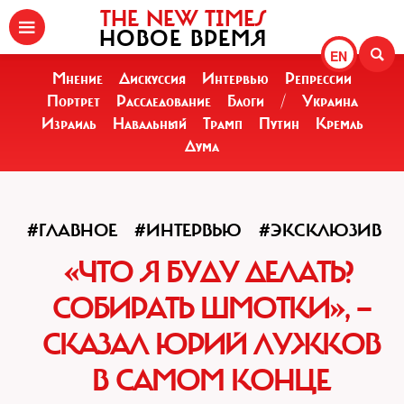
THE NEW TIMES
НОВОЕ ВРЕМЯ
EN
Мнение
Дискуссия
Интервью
Репрессии
Портрет
Расследование
Блоги
/
Украина
Израиль
Навальный
Трамп
Путин
Кремль
Дума
#ГЛАВНОЕ
#ИНТЕРВЬЮ
#ЭКСКЛЮЗИВ
«ЧТО Я БУДУ ДЕЛАТЬ?
СОБИРАТЬ ШМОТКИ», —
СКАЗАЛ ЮРИЙ ЛУЖКОВ
В САМОМ КОНЦЕ